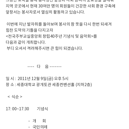
그동안 교육을 통해 봉사정신 함양과 사회 참여의 중요성을 일깨워
지역 곳곳에서 현재 30여만 명의 회원들이 건강한 사회 환경 구축에
앞장서는 봉사자로서 열심히 활동하고 있습니다.
이번에 지난 발자취를 돌아보며 봉사의 참 뜻을 다시 한번 되새겨
힘찬 도약의 기틀을 다지고자
<전국주부교실중앙회 창립40주년 기념식 및 음악회>를
다음과 같이 개최합니다.
부디 오셔서 격려해주시면 큰 힘이 되겠습니다.
---- 다 음 -------
일 시 : 2011년 12월 9일(금) 오후 5시
장 소 : 세종대학교 광개토관 세종컨벤션홀 (지하2층)
< 식순 >
17: 00~17:30 기념식
- 개 회
- 국민의례