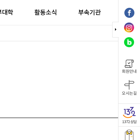
부대학
활동소식
부속기관
회원안내
오시는길
1372 상담