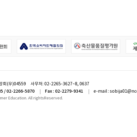
앙회(우)04559
사무처:
02-2265-3627~8, 0637
85 / 02-2266-5870
Fax : 02-2279-9341
e-mail : sobija01@nc
umer Education. All rightsReserved.