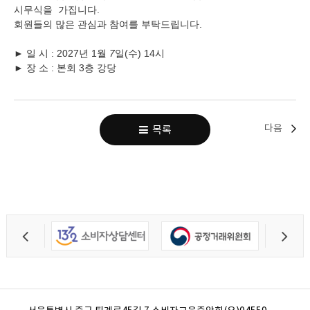
시무식을 가집니다
.
회원들의 많은 관심과 참여를 부탁드립니다
.
►
일 시
: 2027
년
1
월
7
일
(
수
) 14
시
►
장 소
:
본회
3
층 강당
다음
목록