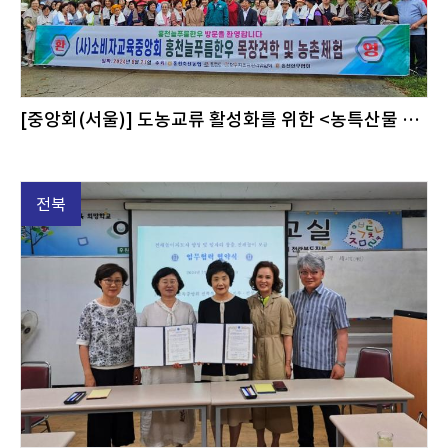
[중앙회(서울)] 도농교류 활성화를 위한 <농특산물 및 한우농장 현장 체험>
전북