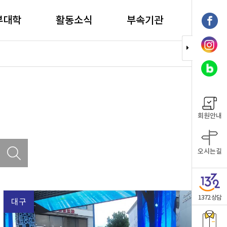
부대학
활동소식
부속기관
회원안내
오시는길
1372 상담
대구