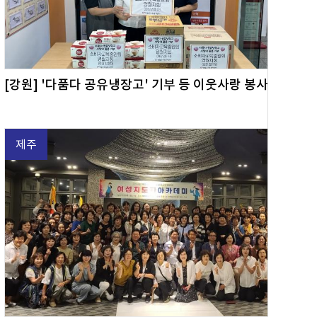
[강원] '다품다 공유냉장고' 기부 등 이웃사랑 봉사활동
제주