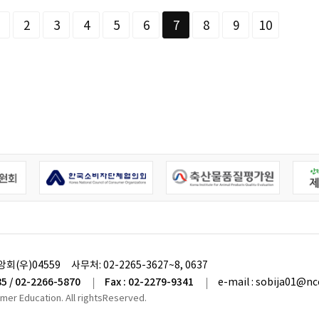
2
3
4
5
6
7
8
9
10
앙회(우)04559
사무처:
02-2265-3627~8, 0637
85 / 02-2266-5870
Fax : 02-2279-9341
e-mail : sobija01@nc
umer Education. All rightsReserved.