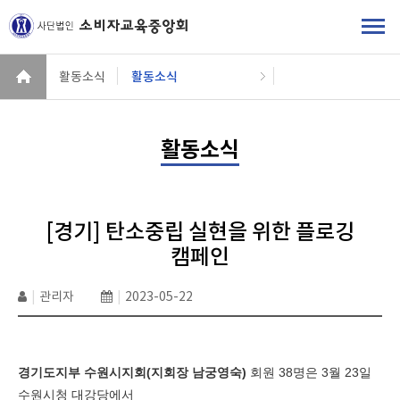
활동소식
활동소식
활동소식
[경기] 탄소중립 실현을 위한 플로깅
캠페인
|
관리자
|
2023-05-22
경기도지부
수원시지회
(
지회장 남궁영숙
)
회원
38
명은
3
월
23
일
수원시청 대강당에서