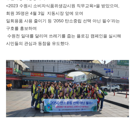
<2023
수원시 소비자식품위생감시원 직무교육
>
을 받았으며
,
회원
35
명은
4
월
3
일 지동시장 앞에 모여
일회용품 사용 줄이기 등
‘2050
탄소중립 선택 아닌 필수
’
라는
구호를 홍보하며
수원천 일대를 달리며 쓰레기를 줍는 플로깅 캠페인을 실시해
시민들의 관심과 동참을 유도했다
.