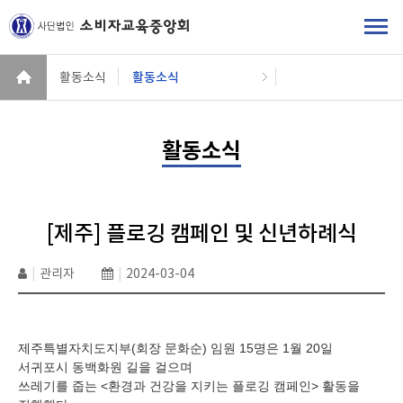
활동소식
활동소식
활동소식
[제주] 플로깅 캠페인 및 신년하례식
|
관리자
|
2024-03-04
제주특별자치도지부(회장 문화순) 임원
15
명은
1
월
20
일
서귀포시 동백화원 길을 걸으며
쓰레기를 줍는
<
환경과 건강을 지키는 플로깅 캠페인
>
활동을