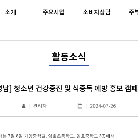
소개
주요사업
소비자상담
주
활동소식
경남] 청소년 건강증진 및 식중독 예방 홍보 캠
|
관리자
|
2024-07-26
서는 7월
8
일 가양중학교
,
임호초등학교
,
임호중학교
3
곳에서