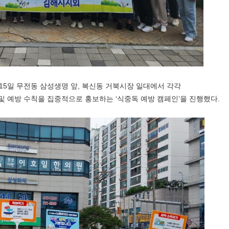
15
일 무전동 삼성생명 앞
,
복신동 거북시장 일대에서 각각
 및 예방 수칙을 집중적으로 홍보하는
‘
식중독 예방 캠페인
’
을 진행했다
.