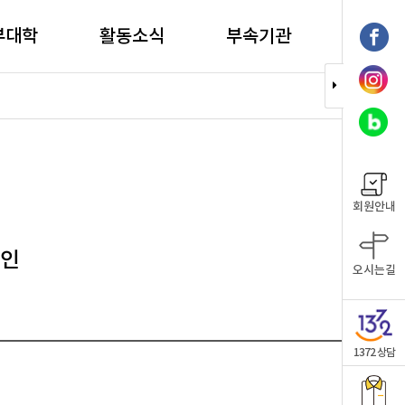
부대학
활동소식
부속기관
회원안내
페인
오시는길
1372 상담