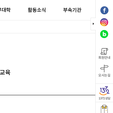
부대학
활동소식
부속기관
회원안내
자교육
오시는길
1372 상담