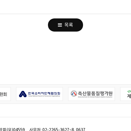
목록
앙회(우)04559
사무처:
02-2265-3627~8, 0637