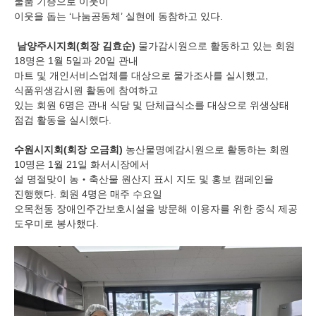
물품 기증으로 이웃이
이웃을 돕는
‘
나눔공동체
’
실현에 동참하고 있다
.
남양주시지회
(
회장 김효순
)
물가감시원으로 활동하고 있는 회원
18
명은
1
월
5
일과
20
일 관내
마트 및 개인서비스업체를 대상으로 물가조사를 실시했고
,
식품위생감시원 활동에 참여하고
있는 회원
6
명은 관내 식당 및 단체급식소를 대상으로 위생상태
점검 활동을 실시했다
.
수원시지회
(
회장 오금희
)
농산물명예감시원으로 활동하는 회원
10
명은
1
월
21
일 화서시장에서
설 명절맞이 농
‧
축산물 원산지 표시 지도 및 홍보 캠페인을
진행했다
.
회원
4
명은 매주 수요일
오목천동 장애인주간보호시설을 방문해 이용자를 위한 중식 제공
도우미로 봉사했다
.