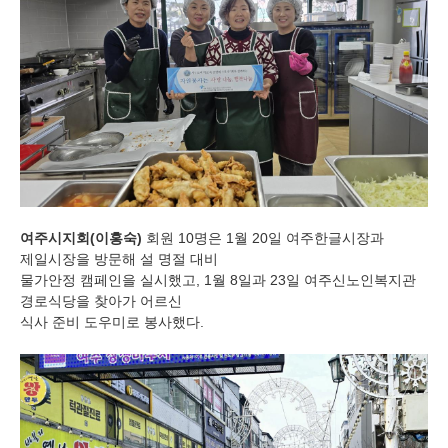
여주시지회
(
이홍숙
)
회원
10
명은
1
월
20
일 여주한글시장과
제일시장을 방문해 설 명절 대비
물가안정 캠페인을 실시했고
, 1
월
8
일과
23
일 여주신노인복지관
경로식당을 찾아가 어르신
식사 준비 도우미로 봉사했다
.