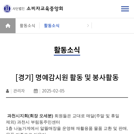
활동소식
활동소식
활동소식
[경기] 명예감시원 활동 및 봉사활동
|
관리자
|
2025-02-05
과천시지회
(
회장 오세분
)
회원들은 교대로 매달
(
주말 및 휴일
제외
)
과천시 부림동주민센터
1
층 나눔가게에서 알뜰매장을 운영해 재활용품 물품 교환 및 판매
,