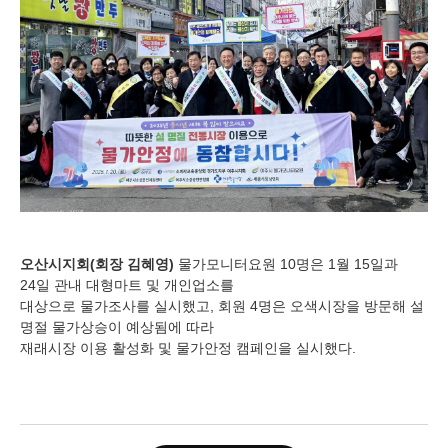
오산시지회
(
회장 김혜영
)
물가모니터요원
10
명은
1
월
15
일과
24
일 관내 대형마트 및 개인업소를
대상으로 물가조사를 실시했고
,
회원
4
명은 오색시장을 방문해 설
명절 물가상승이 예상됨에 따라
재래시장 이용 활성화 및 물가안정 캠페인을 실시했다
.