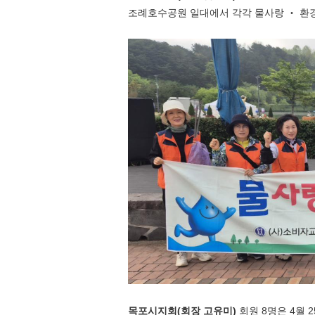
조례호수공원 일대에서 각각 물사랑
‧
환
목포시지회
(
회장 고유미
)
회원
8
명은
4
월
2