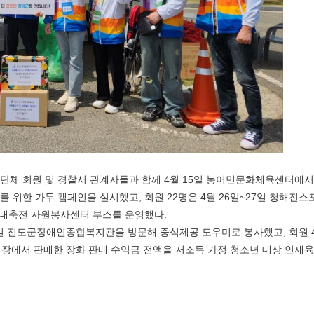
단체 회원 및 경찰서 관계자들과 함께
4
월
15
일 농어민문화체육센터에서
를 위한 가두 캠페인을 실시했고
,
회원
22
명은
4
월
26
일
~27
일 청해진스
대축전 자원봉사센터 부스를 운영했다
.
일 진도군장애인종합복지관을 방문해 중식제공 도우미로 봉사했고
,
회원
제장에서 판매한 장화 판매 수익금 전액을 저소득 가정 청소년 대상 인재