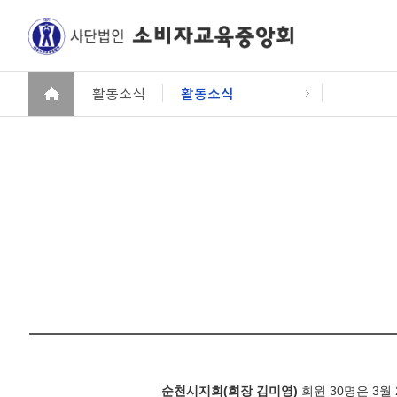
활동소식
활동소식
순천시지회
(
회장 김미영
)
회원
30
명은
3
월