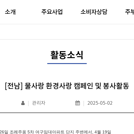
소개
주요사업
소비자상담
주
활동소식
[전남] 물사랑 환경사랑 캠페인 및 봉사활동
|
관리자
|
2025-05-02
26
일 조례주옹
5
차 여구임대아파트 단지 주변에서
, 4
월
19
일