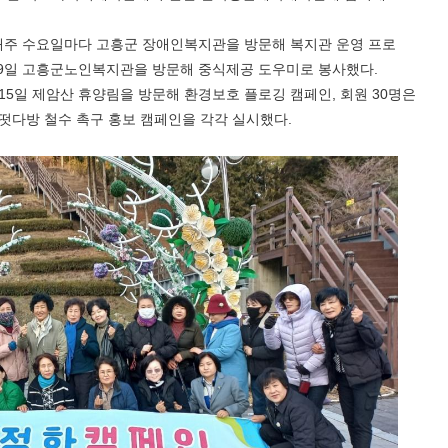
매주 수요일마다 고흥군 장애인복지관을 방문해 복지관 운영 프로
9
일 고흥군노인복지관을 방문해 중식제공 도우미로 봉사했다
.
15
일 제암산 휴양림을 방문해 환경보호 플로깅 캠페인
,
회원
30
명은
떳다방 철수 촉구 홍보 캠페인을 각각 실시했다
.