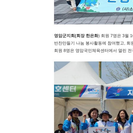
영암군지회
(
회장 한은화
)
회원
7
명은
3
월
1
반찬만들기 나눔 봉사활동에 참여했고
,
회
회원
8
명은 영암국민체육센터에서 열린 