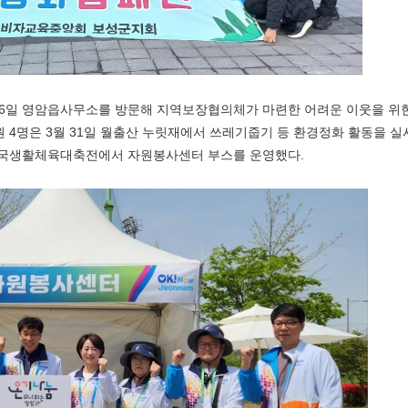
6
일 영암읍사무소를 방문해 지역보장협의체가 마련한 어려운 이웃을 위
원
4
명은
3
월
31
일 월출산 누릿재에서 쓰레기줍기 등 환경정화 활동을 
전국생활체육대축전에서 자원봉사센터 부스를 운영했다
.