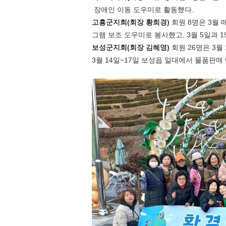
​​​​​​ 장애인 이동 도우미로 활동했다
.
고흥군지회
(
회장 황희경
)
회원
8
명은
3
월 
그램 보조 도우미로 봉사했고
, 3
월
5
일과
1
보성군지회
(
회장 김혜영
)
회원
26
명은
3
월
3
월
14
일
~17
일 보성읍 일대에서 물품판매 