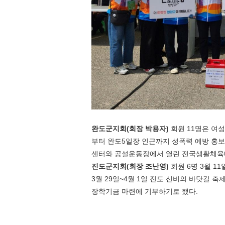
완도군지회
(
회장 박용자
)
회원
11
명은 여성
부터 완도
5
일장 인근까지 성폭력 예방 홍보
센터와 공설운동장에서 열린 전국생활체육
진도군지회
(
회장 조난영
)
회원
6
명
3
월
11
3
월
29
일
~4
월
1
일 진도 신비의 바닷길 축
장학기금 마련에 기부하기로 했다
.