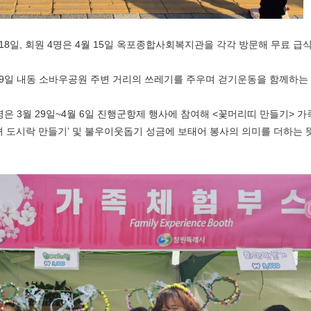
18
일
,
회원
4
명은
4
월
15
일 옥포종합사회복지관을 각각 방문해 무료 급
9
일 내동 소바우공원 주변 거리의 쓰레기를 주우며 걷기운동을 함께하는
명은
3
월
29
일
~4
월
6
일 진행군항제 행사에 참여해
<
꽃머리띠 만들기
>
가
 도시락 만들기
’
및 불우이웃돕기 성금에 보태어 봉사의 의미를 더하는 