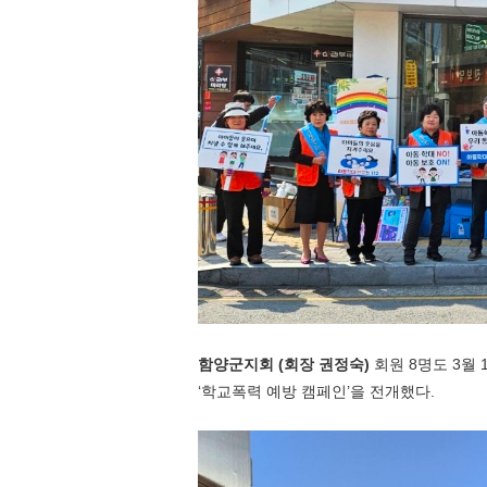
함양군지회
(
회장 권정숙
)
회원
8
명도
3
월
‘
학교폭력 예방 캠페인
’
을 전개했다
.