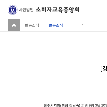
활동소식
활동소식
[
진주시지회
(
회장 김남숙
)
회원 9명
3
월
20