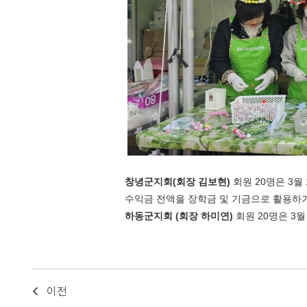
창녕군지회
(
회장 김보현
)
회원
20
명은
3
월
수익금 전액을 장학금 및 기금으로 활용하
하동군지회
(
회장 하미연
)
회원
20
명은
3
이전