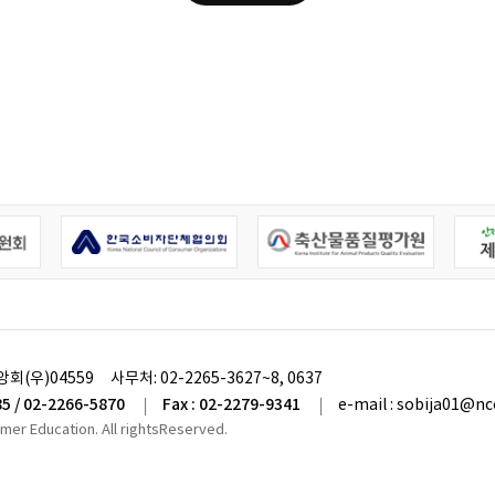
앙회(우)04559
사무처:
02-2265-3627~8, 0637
85 / 02-2266-5870
Fax : 02-2279-9341
e-mail : sobija01@nc
umer Education. All rightsReserved.