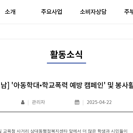
소개
주요사업
소비자상담
주
활동소식
경남] '아동학대•학교폭력 예방 캠페인' 및 봉사
|
관리자
|
2025-04-22
일 교육청 사거리 상대동행정복지센타 앞에서 더 많은 학생과 시민들이