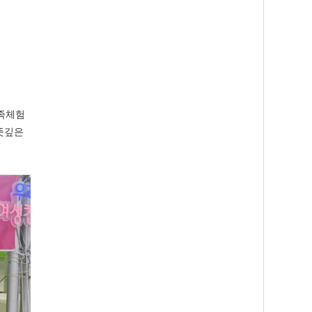
식
족체험
뜻깊은