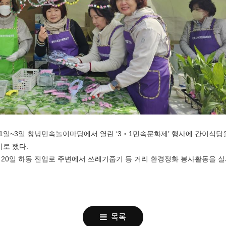
1
일
~3
일 창녕민속놀이마당에서 열린
‘3
‧
1
민속문화제
’
행사에 간이식당
기로 했다
.
월
20
일 하동 진입로 주변에서 쓰레기줍기 등 거리 환경정화 봉사활동을 
목록