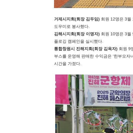
거제시지회
(
회장 김두임
)
회원
12
명은
3
월
도우미로 봉사했다
.
김해시지회
(
회장 이명자
)
회원
10
명은
3
월
플로깅 캠페인을 실시했다
.
통합창원시 진해지회
(
회장 김옥자
)
회원
9
부스를 운영해 판매한 수익금은
‘
한부모자녀
시간을 가졌다
.