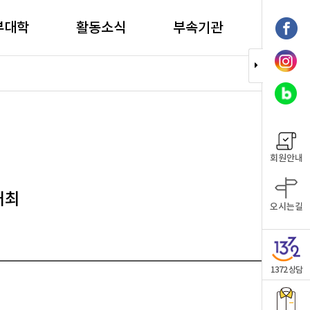
부대학
활동소식
부속기관
회원안내
개최
오시는길
1372 상담