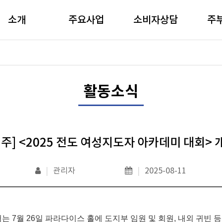
소개
주요사업
소비자상담
주
활동소식
제주] <2025 전도 여성지도자 아카데미 대회> 
|
관리자
|
2025-08-11
서는
7
월
26
일 파라다이스 홀에 도지부 임원 및 회원
,
내외 귀빈 등