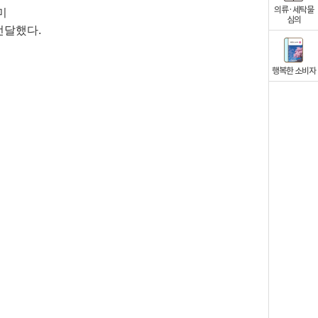
의류·세탁물
미
심의
전달했다
.
행복한 소비자